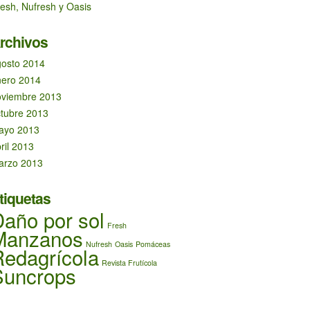
esh, Nufresh y Oasis
rchivos
gosto 2014
nero 2014
oviembre 2013
tubre 2013
ayo 2013
ril 2013
arzo 2013
tiquetas
año por sol
Fresh
Manzanos
Nufresh
Oasis
Pomáceas
Redagrícola
Revista Frutícola
Suncrops