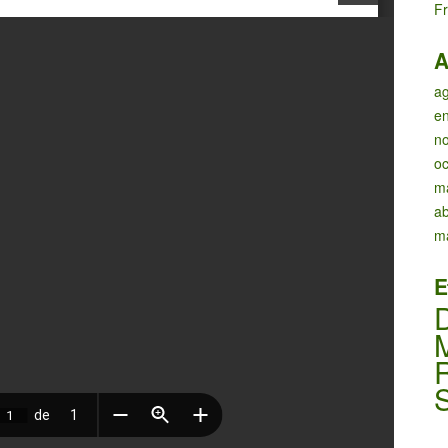
Fr
A
a
e
n
oc
m
ab
m
E
D