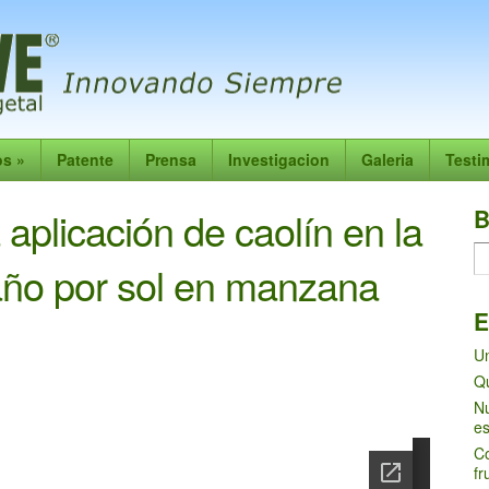
os
»
Patente
Prensa
Investigacion
Galeria
Testi
 aplicación de caolín en la
B
año por sol en manzana
E
Un
Qu
Nu
es
Co
fr