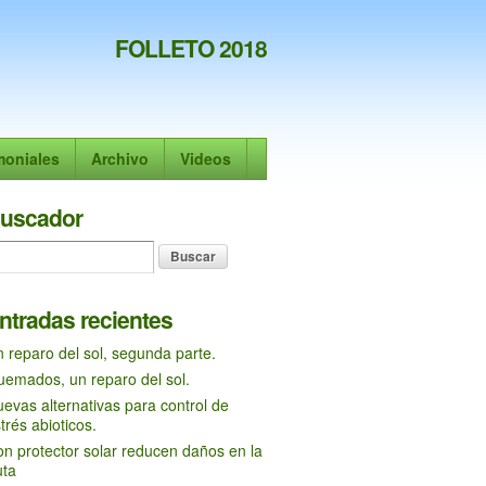
FOLLETO 2018
moniales
Archivo
Videos
uscador
ntradas recientes
 reparo del sol, segunda parte.
emados, un reparo del sol.
evas alternativas para control de
trés abioticos.
n protector solar reducen daños en la
uta