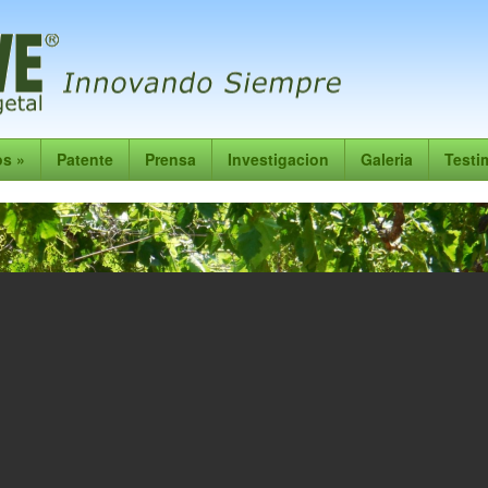
os
»
Patente
Prensa
Investigacion
Galeria
Testi