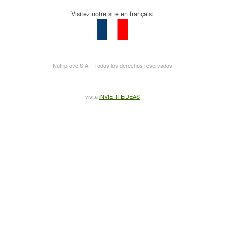
Visitez notre site en français:
Nutriprove S.A. | Todos los derechos reservados
visita
iNVIERTEiDEAS