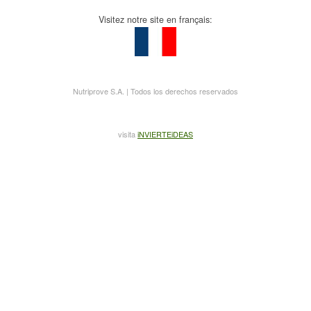
Visitez notre site en français:
Nutriprove S.A. | Todos los derechos reservados
visita
iNVIERTEiDEAS