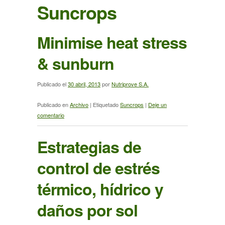
Suncrops
Minimise heat stress
& sunburn
Publicado el
30 abril, 2013
por
Nutriprove S.A.
Publicado en
Archivo
|
Etiquetado
Suncrops
|
Deje un
comentario
Estrategias de
control de estrés
térmico, hídrico y
daños por sol