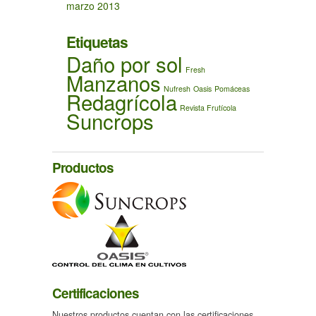
marzo 2013
Etiquetas
Daño por sol
Fresh
Manzanos
Nufresh
Oasis
Pomáceas
Redagrícola
Revista Frutícola
Suncrops
Productos
Certificaciones
Nuestros productos cuentan con las certificaciones