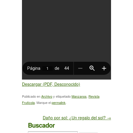
Descargar (PDF, Desconocido)
Publicado en
Archivo
y etiquetado
Manzanos
,
Revista
Frutícola
. Marque el
permalink
.
Daño por sol: ¿Un regalo del sol?
→
Buscador