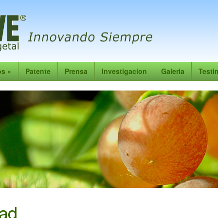
os
»
Patente
Prensa
Investigacion
Galeria
Testi
dad